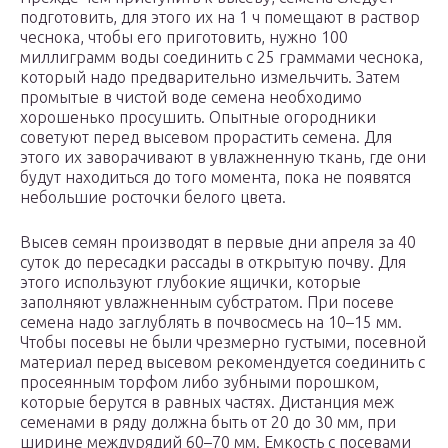
подготовить, для этого их на 1 ч помещают в раствор
чеснока, чтобы его приготовить, нужно 100
миллиграмм воды соединить с 25 граммами чеснока,
который надо предварительно измельчить. Затем
промытые в чистой воде семена необходимо
хорошенько просушить. Опытные огородники
советуют перед высевом прорастить семена. Для
этого их заворачивают в увлажненную ткань, где они
будут находиться до того момента, пока не появятся
небольшие росточки белого цвета.
Высев семян производят в первые дни апреля за 40
суток до пересадки рассады в открытую почву. Для
этого используют глубокие ящички, которые
заполняют увлажненным субстратом. При посеве
семена надо заглублять в почвосмесь на 10–15 мм.
Чтобы посевы не были чрезмерно густыми, посевной
материал перед высевом рекомендуется соединить с
просеянным торфом либо зубными порошком,
которые берутся в равных частях. Дистанция меж
семенами в ряду должна быть от 20 до 30 мм, при
ширине междурядий 60–70 мм. Емкость с посевами