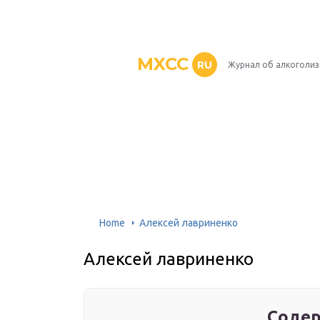
MXCC
RU
Журнал об алкоголи
Home
Алексей лавриненко
Алексей лавриненко
Содер