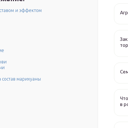
оставом и эффектом
Аг
Зак
тор
ме
ови
чи
Се
 состав марихуаны
Что
в р