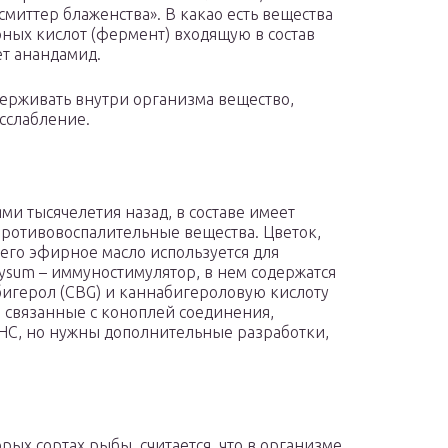
миттер блаженства». В какао есть вещества
ых кислот (фермент) входящую в состав
ет анандамид.
держивать внутри организма вещество,
сслабление.
ми тысячелетия назад, в составе имеет
ротивовоспалительные вещества. Цветок,
 его эфирное масло используется для
rysum – иммуностимулятор, в нем содержатся
бигерол (CBG) и каннабигероловую кислоту
не связанные с коноплей соединения,
НС, но нужны дополнительные разработки,
рых сортах рыбы, считается, что в организме