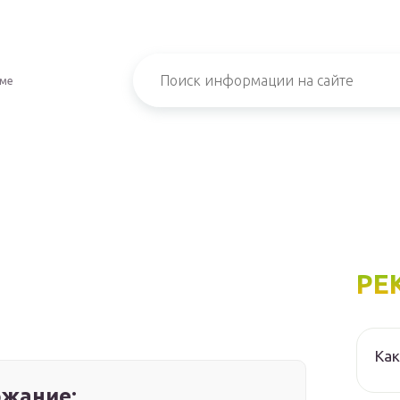
зме
РЕ
Как
жание: