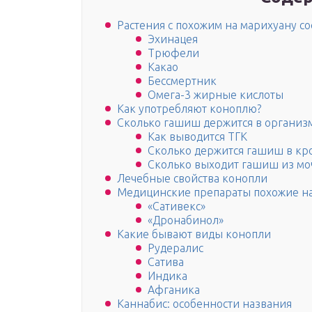
Растения с похожим на марихуану с
Эхинацея
Трюфели
Какао
Бессмертник
Омега-3 жирные кислоты
Как употребляют коноплю?
Сколько гашиш держится в организ
Как выводится ТГК
Сколько держится гашиш в кр
Сколько выходит гашиш из мо
Лечебные свойства конопли
Медицинские препараты похожие на
«Сативекс»
«Дронабинол»
Какие бывают виды конопли
Рудералис
Сатива
Индика
Афганика
Каннабис: особенности названия