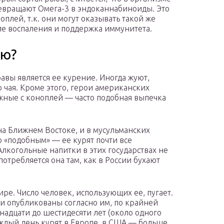
евращают Омега-3 в эндоканнабиноиды. Это
плей, т.к. они могут оказывать такой же
ние воспаления и поддержка иммунитета.
лю?
авы является ее курение. Иногда жуют,
то чая. Кроме этого, герои американских
жные с коноплей — часто подобная выпечка
на Ближнем Востоке, и в мусульманских
то «подобным» — ее курят почти все
Алкогольные напитки в этих государствах не
потребляется она там, как в России бухают
ре. Число человек, использующих ее, пугает.
ли опубликованы согласно им, по крайней
тнадцати до шестидесяти лет (около одного
аждый день курят в Европе, в США — больше