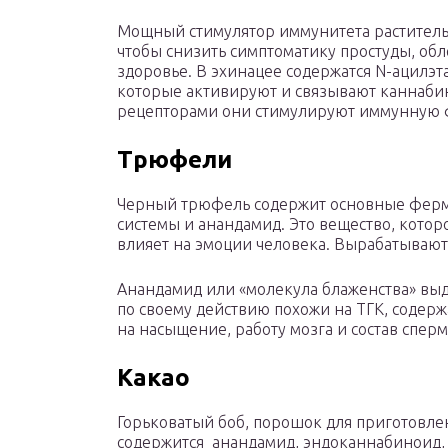
Мощный стимулятор иммунитета раститель
чтобы снизить симптоматику простуды, обл
здоровье. В эхинацее содержатся N-ацилэ
которые активируют и связывают каннаби
рецепторами они стимулируют иммунную 
Трюфели
Черный трюфель содержит основные фер
системы и анандамид. Это вещество, котор
влияет на эмоции человека. Вырабатывают
Анандамид или «молекула блаженства» выд
по своему действию похожи на ТГК, содер
на насыщение, работу мозга и состав спер
Какао
Горьковатый боб, порошок для приготовле
содержится анандамид, эндоканнабиноид, 