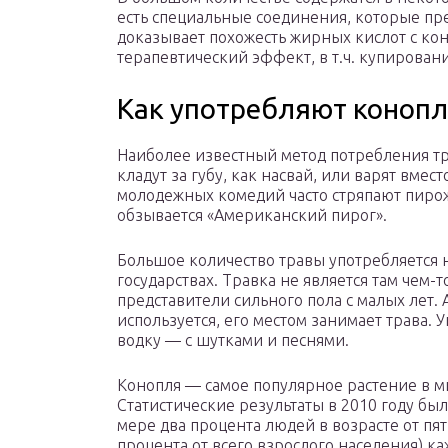
есть специальные соединения, которые пр
доказывает похожесть жирных кислот с коно
терапевтический эффект, в т.ч. купирова
Как употребляют коноп
Наиболее известный метод потребления тр
кладут за губу, как насвай, или варят вмес
молодежных комедий часто стряпают пиро
обзывается «Американский пирог».
Большое количество травы употребляется 
государствах. Травка не является там чем-
представители сильного пола с малых лет. 
используется, его местом занимает трава. У
водку — с шутками и песнями.
Конопля — самое популярное растение в ми
Статистические результаты в 2010 году бы
мере два процента людей в возрасте от пя
процента от всего взрослого населения) к