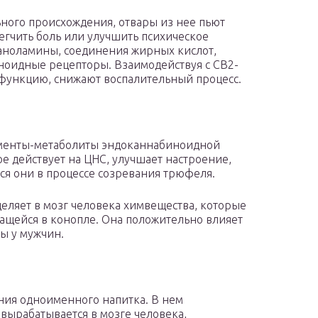
ного происхождения, отвары из нее пьют
егчить боль или улучшить психическое
таноламины, соединения жирных кислот,
ноидные рецепторы. Взаимодействуя с СВ2-
функцию, снижают воспалительный процесс.
менты-метаболиты эндоканнабиноидной
ое действует на ЦНС, улучшает настроение,
ся они в процессе созревания трюфеля.
еляет в мозг человека химвещества, которые
жащейся в конопле. Она положительно влияет
мы у мужчин.
ния одноименного напитка. В нем
вырабатывается в мозге человека,