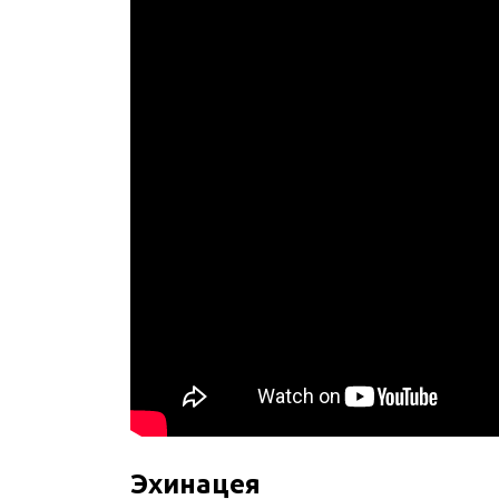
Эхинацея