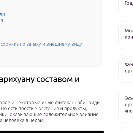
Гра
ели
ля
Мож
ко
 сорняка по запаху и внешнему виду
Фен
орг
арихуану составом и
Эф
онопле и некоторые иные фитоканнабиноиды
орг
Но есть простые растения и продукты,
упо
ики, оказывающие положительное влияние
 человека в целом.