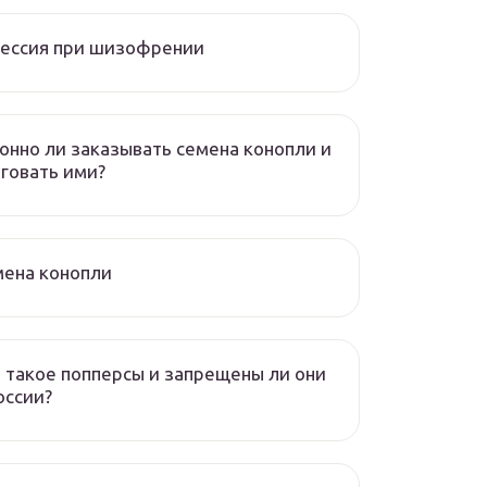
рессия при шизофрении
онно ли заказывать семена конопли и
говать ими?
мена конопли
 такое попперсы и запрещены ли они
оссии?