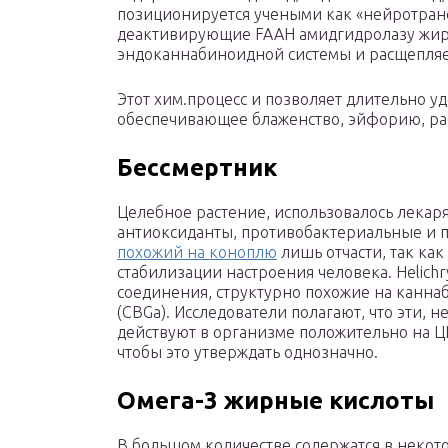
позиционируется учеными как «нейротранс
деактивирующие FAAH амидгидролазу жирн
эндоканнабиноидной системы и расщепля
Этот хим.процесс и позволяет длительно у
обеспечивающее блаженство, эйфорию, ра
Бессмертник
Целебное растение, использовалось лекаря
антиоксиданты, противобактериальные и п
похожий на коноплю
лишь отчасти, так как
стабилизации настроения человека. Helich
соединения, структурно похожие на канна
(CBGa). Исследователи полагают, что эти, 
действуют в организме положительно на Ц
чтобы это утверждать однозначно.
Омега-3 жирные кислоты
В большом количестве содержатся в некото