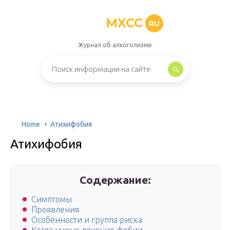
MXCC
RU
Журнал об алкоголизме
Home
Атихифобия
Атихифобия
Содержание:
Симптомы
Проявления
Особенности и группа риска