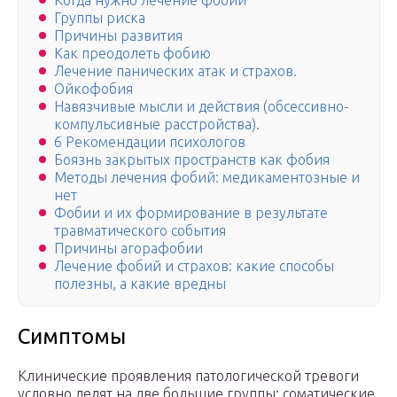
Когда нужно лечение фобии
Группы риска
Причины развития
Как преодолеть фобию
Лечение панических атак и страхов.
Ойкофобия
Навязчивые мысли и действия (обсессивно-
компульсивные расстройства).
6 Рекомендации психологов
Боязнь закрытых пространств как фобия
Методы лечения фобий: медикаментозные и
нет
Фобии и их формирование в результате
травматического события
Причины агорафобии
Лечение фобий и страхов: какие способы
полезны, а какие вредны
Симптомы
Клинические проявления патологической тревоги
условно делят на две большие группы: соматические