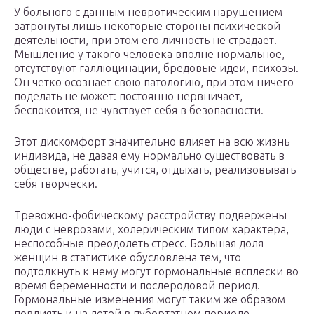
У больного с данным невротическим нарушением
затронуты лишь некоторые стороны психической
деятельности, при этом его личность не страдает.
Мышление у такого человека вполне нормальное,
отсутствуют галлюцинации, бредовые идеи, психозы.
Он четко осознает свою патологию, при этом ничего
поделать не может: постоянно нервничает,
беспокоится, не чувствует себя в безопасности.
Этот дискомфорт значительно влияет на всю жизнь
индивида, не давая ему нормально существовать в
обществе, работать, учится, отдыхать, реализовывать
себя творчески.
Тревожно-фобическому расстройству подвержены
люди с неврозами, холерическим типом характера,
неспособные преодолеть стресс. Большая доля
женщин в статистике обусловлена тем, что
подтолкнуть к нему могут гормональные всплески во
время беременности и послеродовой период.
Гормональные изменения могут таким же образом
повлиять и на детей в пубертатном периоде.