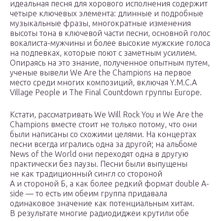
идеальная песня для хорового исполнения содержит
четыре ключевых элемента: длинные и подробные
музыкальные фразы, многократные изменения
высоты тона в ключевой части песни, основной голос
вокалиста-мужчины и более высокие мужские голоса
на подпевках, которые поют с заметным усилием.
Опираясь на это знание, полученное опытным путем,
ученые вывели We Are the Champions на первое
место среди многих композиций, включая Y.M.C.A
Village People и The Final Countdown группы Europe.
Кстати, рассматривать We Will Rock You и We Are the
Champions вместе стоит не только потому, что они
были написаны со схожими целями. На концертах
песни всегда игрались одна за другой; на альбоме
News of the World они переходят одна в другую
практически без паузы. Песни были выпущены
не как традиционный сингл со стороной
А и стороной Б, а как более редкий формат double A-
side — то есть им обеим группа придавала
одинаковое значение как потенциальным хитам.
В результате многие радиодиджеи крутили обе