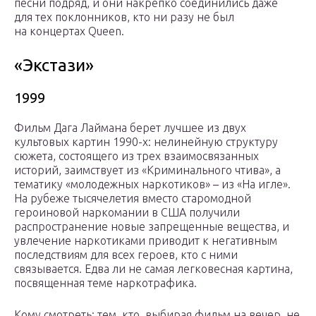
песни подряд, и они накрепко соединились даже
для тех поклонников, кто ни разу не был
на концертах Queen.
«Экстази»
1999
Фильм Дага Лаймана берет лучшее из двух
культовых картин 1990-х: нелинейную структуру
сюжета, состоящего из трех взаимосвязанных
историй, заимствует из «Криминального чтива», а
тематику «молодежных наркотиков» – из «На игле».
На рубеже тысячелетия вместо старомодной
героиновой наркомании в США получили
распространение новые запрещенные вещества, и
увлечение наркотиками приводит к негативным
последствиям для всех героев, кто с ними
связывается. Едва ли не самая легковесная картина,
посвященная теме наркотрафика.
Кому смотреть: тем, кто, выбирая фильм на вечер, не