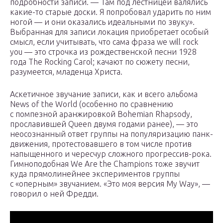
подробности записи. — Там под лестницей валялись
какие-то старые доски. Я попробовал ударить по ним
ногой — и они оказались идеальными по звуку».
Выбранная для записи локация приобретает особый
смысл, если учитывать, что сама фраза we will rock
you — это строчка из рождественской песни 1928
года The Rocking Carol; качают по сюжету песни,
разумеется, младенца Христа.
Аскетичное звучание записи, как и всего альбома
News of the World (особенно по сравнению
с помпезной аранжировкой Bohemian Rhapsody,
прославившей Queen двумя годами ранее), — это
неосознанный ответ группы на популяризацию панк-
движения, протестовавшего в том числе против
напыщенного и чересчур сложного прогрессив-рока.
Гимноподобная We Are the Champions тоже звучит
куда прямолинейнее экспериментов группы
с «оперным» звучанием. «Это моя версия My Way», —
говорил о ней Фредди.