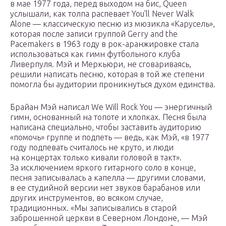
в мае 1977 года, перед выходом на бис, Queen
услышали, как толпа распевает You’ll Never Walk
Alone — классическую песню из мюзикла «Карусель»,
которая после записи группой Gerry and the
Pacemakers в 1963 году в рок-аранжировке стала
использоваться как гимн футбольного клуба
Ливерпуля. Мэй и Меркьюри, не сговариваясь,
решили написать песню, которая в той же степени
помогла бы аудитории проникнуться духом единства.
Брайан Мэй написал We Will Rock You — энергичный
гимн, основанный на топоте и хлопках. Песня была
написана специально, чтобы заставить аудиторию
«помочь» группе и подпеть — ведь, как Мэй, «в 1977
году подпевать считалось не круто, и люди
на концертах только кивали головой в такт».
За исключением яркого гитарного соло в конце,
песня записывалась а капелла — другими словами,
в ее студийной версии нет звуков барабанов или
других инструментов, во всяком случае,
традиционных. «Мы записывались в старой
заброшенной церкви в Северном Лондоне, — Мэй