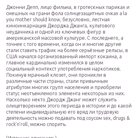
Джонни Депп, лицо фильма, в гротескных париках и
смешных на грани фола солнцезащитных очках a la
you mother should know, безусловно, лестная
киноинкарнация Джорджа Джанга, культового
неудачника и одной из ключевых фигур в
американской массовой культуре. С последнего, а
точнее с того времени, когда он и многие другие
стали ставить трафик на более серьёзные рельсы, в
США начался организованный импорт кокаина, а
главное кардинально изменился в целом
социальный контекст употребления наркотиков.
Покинув мрачный клозет, они проникли в
различные части страны, стали привычным
атрибутом многих групп населения и приобрели
статус неотъемлемого элемента некоторых из них.
Насколько некто Джордж Джанг может служить
олицетворением этого периода в истории и до какой
степени индивидуальную его вряд ли трудовую
деятельность можно подавать под соусом sex, drugs &
rock’n’roll, можно спорить.
(Источник описания: )