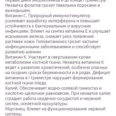
первых дней эмбриогенеза и до конца I триместра.
Нехватка фолатов грозит тяжелыми пороками и
выкидышем.
Витамин C. Природный иммуностимулятор
усиливает выработку интерферона и повышает
устойчивость к бактериальным и вирусным
инфекциям. Влияет на синтез витамина E и улучшает
всасывание железа, снижает риск появления
растяжек кожи. Гиповитаминоз грозит частыми
инфекционными заболеваниями и способствует
развитию анемии.
Витамин K. Участвует в свертывании крови
метаболизме костной ткани. Нехватка витамина K
ведет к развитию кровотечений, особенно опасных
на поздних сроках беременности и в родах. Дефицит
витамина в I триместре нарушает формирование
костной ткани плода.
Калий. Обеспечивает водно-солевой гомеостаз и
кислотно-щелочное равновесие. При нехватке калия
страдает работа сердечно-сосудистой и нервной
систем, скелетной мускулатуры.
Марганец. Влияет на функционирование нервной
системы