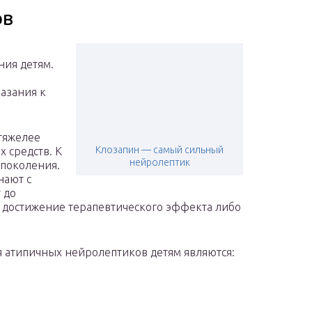
ов
ния детям.
казания к
 тяжелее
Клозапин — самый сильный
 средств. К
нейролептик
 поколения.
нают с
 до
ь достижение терапевтического эффекта либо
 атипичных нейролептиков детям являются: