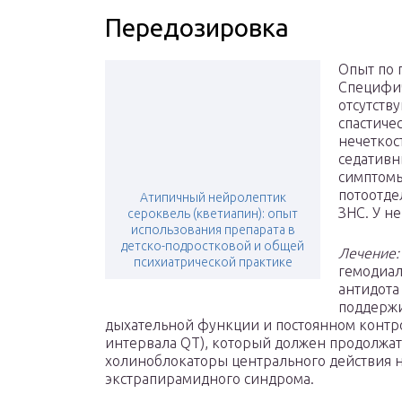
Передозировка
Опыт по 
Специфи
отсутств
спастиче
нечеткос
седативн
симптомы
потоотде
Атипичный нейролептик
ЗНС. У н
сероквель (кветиапин): опыт
использования препарата в
детско-подростковой и общей
Лечение:
психиатрической практике
гемодиал
антидота
поддерж
дыхательной функции и постоянном контро
интервала QT), который должен продолжат
холиноблокаторы центрального действия 
экстрапирамидного синдрома.