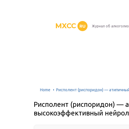
MXCC
RU
Журнал об алкоголи
Home
Рисполент (риспоридон) — атипичн
Рисполент (риспоридон) — 
высокоэффективный нейрол