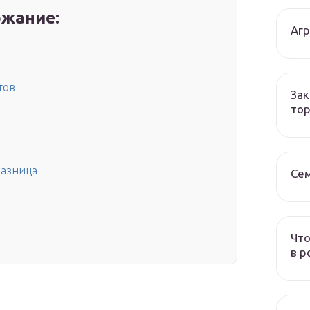
жание:
Аг
тов
Зак
тор
разница
Се
Что
в р