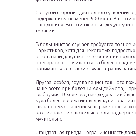
С другой стороны, для полного усвоения о
содержанием не менее 500 ккал. В противн
наполовину. Все эти нюансы следует учит
терапии.
В большинстве случаев требуется полное 
наркотиков, хотя для некоторых подростков
юноша или девушка не в состоянии полнос
препарата отсрочивается на более позднее
понимать, что в таком случае терапия затя
Другая, особая, группа пациентов – это п
чаще всего при болезни Альцгеймера, Пар
слабоумия. В ходе ряда исследований был
куда более эффективны для купирования п
связано с уменьшением выраженности экс
возникновению пожилые люди подвержены 
мучительно.
Стандартная триада – ограниченность дви