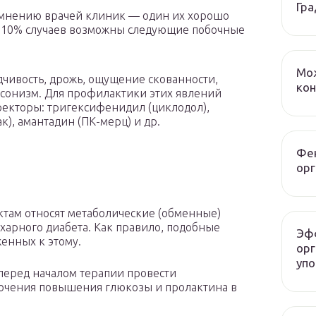
Гра
 мнению врачей клиник — один их хорошо
 10% случаев возможны следующие побочные
Мож
чивость, дрожь, ощущение скованности,
ко
сонизм. Для профилактики этих явлений
ректоры: тригексифенидил (циклодол),
к), амантадин (ПК-мерц) и др.
Фен
орг
там относят метаболические (обменные)
харного диабета. Как правило, подобные
Эф
женных к этому.
орг
упо
перед началом терапии провести
лючения повышения глюкозы и пролактина в