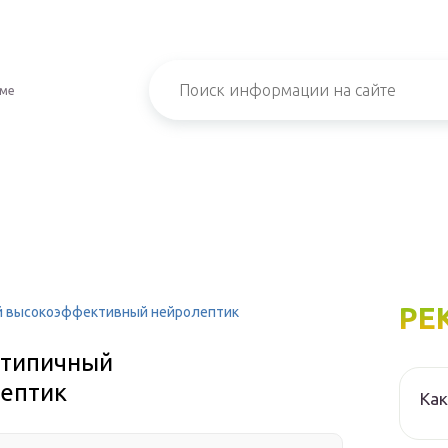
зме
РЕ
ый высокоэффективный нейролептик
атипичный
ептик
Как