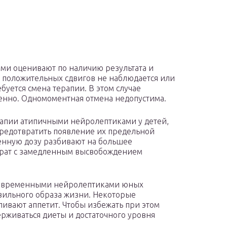
ми оценивают по наличию результата и
и положительных сдвигов не наблюдается или
буется смена терапии. В этом случае
енно. Одномоментная отмена недопустима.
рапии атипичными нейролептиками у детей,
предотвратить появление их предельной
ленную дозу разбивают на большее
арат с замедленным высвобождением
 современными нейролептиками юных
вильного образа жизни. Некоторые
ливают аппетит. Чтобы избежать при этом
рживаться диеты и достаточного уровня