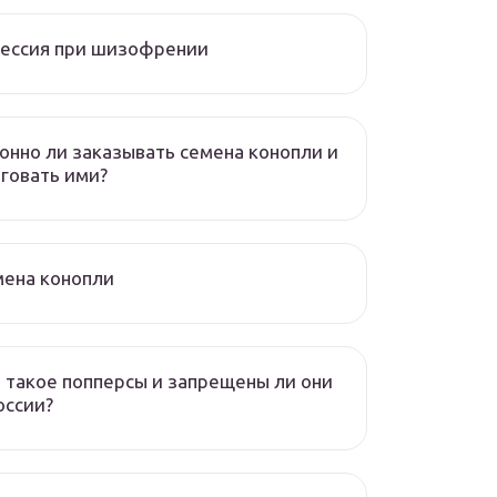
рессия при шизофрении
онно ли заказывать семена конопли и
говать ими?
мена конопли
 такое попперсы и запрещены ли они
оссии?