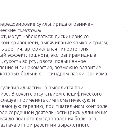
передозировке суильпирида ограничен.
ческие
симптомы
уют, могут наблюдаться: дискинезия со
ской кривошеей, выпячивание языка и тризм,
ть зрения, артериальная гипертензия,
ый эффект, тошнота, экстрапирамидные
, сухость во рту, рвота, повышенное
ление и гинекомастия, возможно развитие
екоторых больных — синдром паркинсонизма.
сульпирид частично выводится при
изе. В связи с отсутствием специфического
 следует применять симптоматическую и
ивающую терапию, при тщательном контроле
ле сердечной деятельности (риск удлинения
ься до полного выздоровления больного,
назначают при развитии выраженного