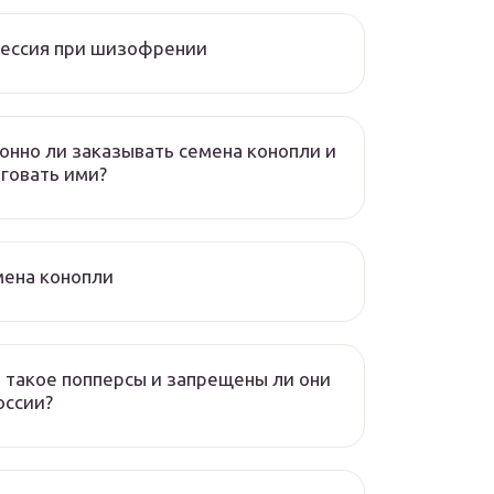
рессия при шизофрении
онно ли заказывать семена конопли и
говать ими?
мена конопли
 такое попперсы и запрещены ли они
оссии?