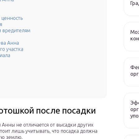
Гра
 ценность
я
и вредителям
Мож
ко
ева Анна
го участка
иала
Фен
орг
Эф
артошкой после посадки
орг
упо
 Анны не отличается от высадки других
тоит лишь учитывать, что посадка должна
ую землю.