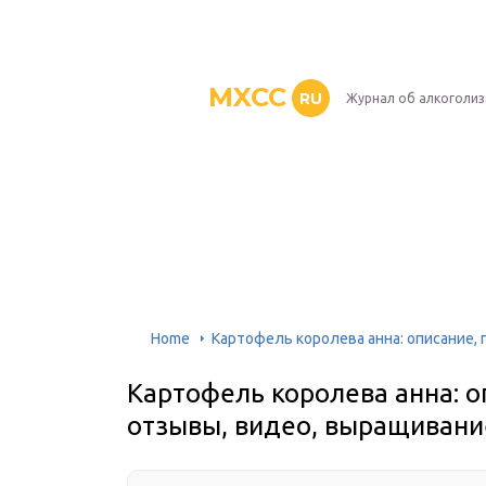
MXCC
RU
Журнал об алкоголи
Home
Картофель королева анна: описание,
Картофель королева анна: о
отзывы, видео, выращивани