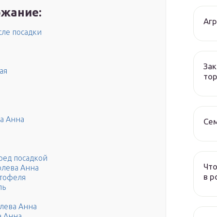
жание:
Аг
сле посадки
Зак
ая
тор
а Анна
Се
ред посадкой
Что
олева Анна
в р
ртофеля
ль
олева Анна
а Анна