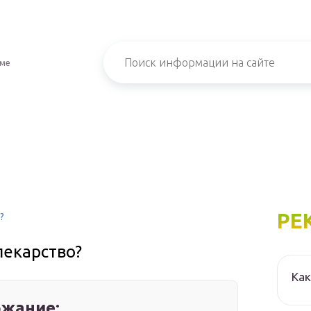
зме
РЕ
?
лекарство?
Как
жание: