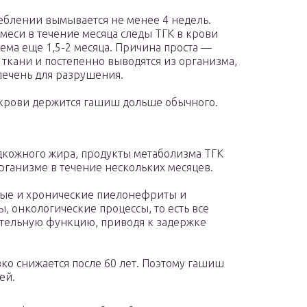
еблении вымывается не менее 4 недель.
еси в течение месяца следы TГК в крови
ма еще 1,5-2 месяца. Причина проста —
ткани и постепенно выводятся из организма,
 печень для разрушения.
 крови держится гашиш дольше обычного.
дкожного жира, продукты метаболизма TГК
организме в течение нескольких месяцев.
трые и хронические пиелонефриты и
, онкологические процессы, то есть все
ительную функцию, приводя к задержке
зко снижается после 60 лет. Поэтому гашиш
ей.