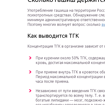
Употребление гашиша на территории Росс
психотропных средствах. Обнаружение след
минимум административную ответственност
Поэтому многих волнует вопрос: сколько
в
Как выводится ТГК
Концентрация ТГК в организме зависит от 
При курении около 50% ТГК, содержащ
кровь, достигая максимальной концен
При приеме внутрь ТГК в кровоток обы
Период максимальной концентрации в 
часа после приема.
Независимо от пути введения TГК свя
транспортируется по всему телу. Т. е.
богатые липидами — мозг, подкожно-ж
его метаболиты определяются в этих о