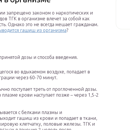
ии запрещено законом о наркотических и
ов ТГК в организме влечет за собой как
ь. Однако это не всегда мешает гражданам.
ыводится гашиш из организма
?
принятой дозы и способа введения.
егося во вдыхаемом воздухе, попадает в
трации через 60-70 минут.
чно поступает треть от проглоченной дозы.
плазме крови наступает позже – через 1,5-2
зывается с белками плазмы и
 выходит гашиш из крови и попадает в ткани,
ировую клетчатку, половые железы. TГК и
рганах в течение 2 недель после