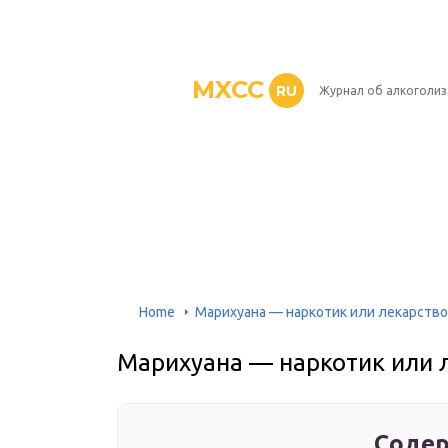
MXCC
RU
Журнал об алкоголи
Home
Марихуана — наркотик или лекарство
Марихуана — наркотик или 
Содер