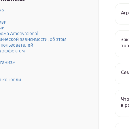
ме
Аг
ови
чи
ома Amotivational
Зак
ической зависимости, об этом
 пользователей
тор
им эффектом
рганизм
Се
я конопли
Что
в р