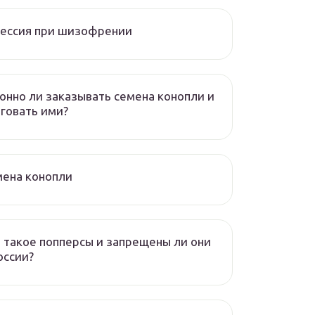
рессия при шизофрении
онно ли заказывать семена конопли и
говать ими?
мена конопли
 такое попперсы и запрещены ли они
оссии?