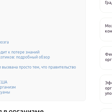
Гра
Мож
ко
мозга
дит к потере знаний
Фен
отиков: подробный обзор
орг
вызвана просто тем, что правительство
 США
Эф
организм
орг
хуаны
упо
 в организме