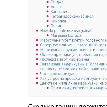
Ганджа
Анаша
Каннабис
Тетрагидроканнабинол
Конопля
Гашиш
How do people use marijuana?
Marijuana Extracts
Марихуана губит клетки головного 
Северное сияние — эталонный сорт
Марихуана нарушает память и приво
Общие признаки употребления нарк
Последствия от марихуаны
Легализация марихуаны в Голландии 
попросту не смогло с ней справиться
Что такое марихуана
Как устроена продажа марихуаны в
Действие и влияние марихуаны на 
Признаки употребления мари
Сколько гашиш держится