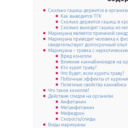
Сколько гашиш держится в организ
Как выводится ТГК
Сколько держится гашиш в кр
Сколько выходит гашиш из мо
Марихуана является причиной синдр
Марихуана приводит человека к физ
свидетельствует долгосрочный опыт
Марихуана – травка с наркотическ
Вред конопли
Влияние каннабиноидов на о
Кто курит траву?
Что будет, если курить траву?
Побочные эффекты от курени
Полезные свойства каннабиса
Что такое конопля?
Действие спидов на организм
Амфетамин
Метамфетамин
Мефедрон
Скорость/спиды
Виды марихуаны