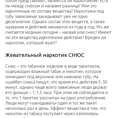
собой представляют, являются ли наркотиком? Есть
ли между снюсом и насваем разница? Или это
идентичные по составу вещества? Наркотики под
губу зависимые закидывают уже не одно
десятилетие. Однако состав этих веществ, а также
названия и действие меняются из года в год. Что же
считается модным сегодня – насвай или снюс? Имеют
ли эти вещества идентичное действие? Вреден ли
наркотик, который жуют?
Жевательный наркотик СНЮС
Снюс – это табачное изделие в виде пакетиков,
содержащих влажный табак и никотин, которое
помещают под верхнюю или нижнюю губу. На
«шайбе» снюса пишут, что время его действия 5-30
минут, однако чаще всего зависимые люди держат
его дольше – 1-1,5 часа. При этом не соблюдается и
то, что 1 пакетик рассчитан на одно употребление.
Люди могут «закидывать» один и тот же пакет
несколько раз в день. Эффект вещества в том, что
никотин из табака поступает через капилляры