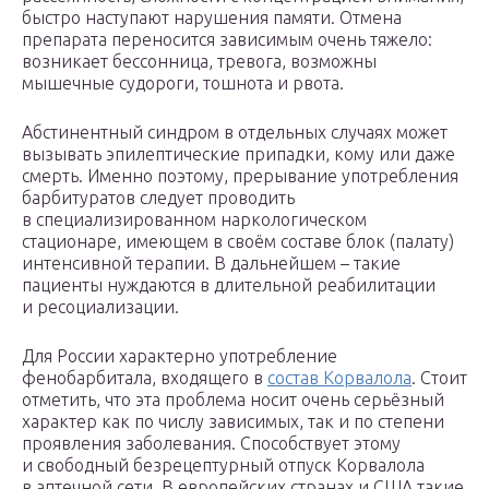
быстро наступают нарушения памяти. Отмена
препарата переносится зависимым очень тяжело:
возникает бессонница, тревога, возможны
мышечные судороги, тошнота и рвота.
Абстинентный синдром в отдельных случаях может
вызывать эпилептические припадки, кому или даже
смерть. Именно поэтому, прерывание употребления
барбитуратов следует проводить
в специализированном наркологическом
стационаре, имеющем в своём составе блок (палату)
интенсивной терапии. В дальнейшем – такие
пациенты нуждаются в длительной реабилитации
и ресоциализации.
Для России характерно употребление
фенобарбитала, входящего в
состав Корвалола
. Стоит
отметить, что эта проблема носит очень серьёзный
характер как по числу зависимых, так и по степени
проявления заболевания. Способствует этому
и свободный безрецептурный отпуск Корвалола
в аптечной сети. В европейских странах и США такие