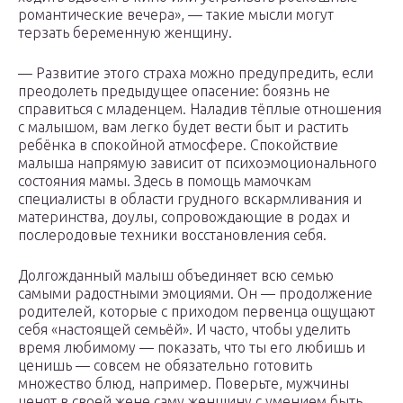
романтические вечера», — такие мысли могут
терзать беременную женщину.
— Развитие этого страха можно предупредить, если
преодолеть предыдущее опасение: боязнь не
справиться с младенцем. Наладив тёплые отношения
с малышом, вам легко будет вести быт и растить
ребёнка в спокойной атмосфере. Спокойствие
малыша напрямую зависит от психоэмоционального
состояния мамы. Здесь в помощь мамочкам
специалисты в области грудного вскармливания и
материнства, доулы, сопровождающие в родах и
послеродовые техники восстановления себя.
Долгожданный малыш объединяет всю семью
самыми радостными эмоциями. Он — продолжение
родителей, которые с приходом первенца ощущают
себя «настоящей семьёй». И часто, чтобы уделить
время любимому — показать, что ты его любишь и
ценишь — совсем не обязательно готовить
множество блюд, например. Поверьте, мужчины
ценят в своей жене саму женщину с умением быть