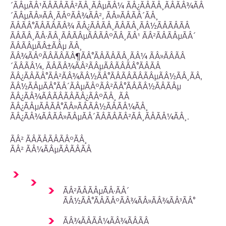
´ÃÂµÃÂ¹ÃÂÃÂÃÂ²ÃÂ¸ÃÂµÃÂ¼ ÃÂ¿ÃÂÃÂ¸ÃÂÃÂ¾ÃÂ
´ÃÂµÃÂ»ÃÂ¸ÃÂºÃÂ¾ÃÂ², ÃÂ»ÃÂÃÂ´ÃÂ¸
ÃÂÃÂ°ÃÂÃÂÃÂ¾ ÃÂ¿ÃÂÃÂ¸ÃÂÃÂ¸ÃÂ½ÃÂÃÂÃÂ
ÃÂÃÂ¸ÃÂ·ÃÂ¸ÃÂÃÂµÃÂÃÂºÃÂ¸ÃÂ¹ ÃÂ²ÃÂÃÂµÃÂ´
ÃÂÃÂµÃÂ±ÃÂµ ÃÂ¸
ÃÂ¾ÃÂºÃÂÃÂÃÂ¶ÃÂ°ÃÂÃÂÃÂ¸ÃÂ¼ ÃÂ»ÃÂÃÂ
´ÃÂÃÂ¼, ÃÂÃÂ¾ÃÂ²ÃÂµÃÂÃÂÃÂ°ÃÂÃÂ
ÃÂ¿ÃÂÃÂ°ÃÂ²ÃÂ¾ÃÂ½ÃÂ°ÃÂÃÂÃÂÃÂµÃÂ½ÃÂ¸ÃÂ,
ÃÂ½ÃÂµÃÂ°ÃÂ´ÃÂµÃÂºÃÂ²ÃÂ°ÃÂÃÂ½ÃÂÃÂµ
ÃÂ¿ÃÂ¾ÃÂÃÂÃÂÃÂ¿ÃÂºÃÂ¸ ÃÂ
ÃÂ¿ÃÂµÃÂÃÂ°ÃÂ»ÃÂÃÂ½ÃÂÃÂ¼ÃÂ¸
ÃÂ¿ÃÂ¾ÃÂÃÂ»ÃÂµÃÂ´ÃÂÃÂÃÂ²ÃÂ¸ÃÂÃÂ¼ÃÂ¸.
ÃÂ² ÃÂÃÂÃÂÃÂºÃÂ¸
ÃÂ² ÃÂ¼ÃÂµÃÂÃÂÃÂ
ÃÂ²ÃÂÃÂµÃÂ·ÃÂ´
ÃÂ½ÃÂ°ÃÂÃÂºÃÂ¾ÃÂ»ÃÂ¾ÃÂ³ÃÂ°
ÃÂ¾ÃÂÃÂ¼ÃÂ¾ÃÂÃÂ