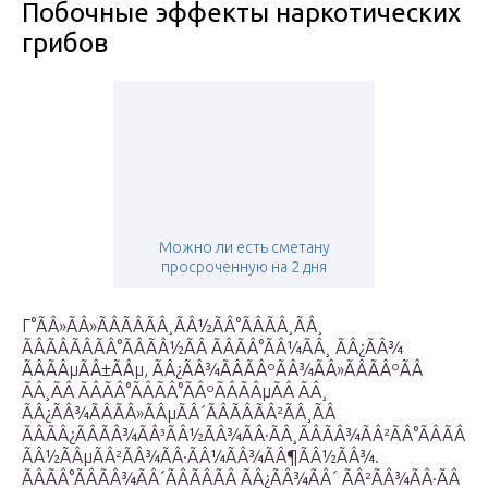
Побочные эффекты наркотических
грибов
Можно ли есть сметану
просроченную на 2 дня
Г°ÃÂ»ÃÂ»ÃÂÃÂÃÂ¸ÃÂ½ÃÂ°ÃÂÃÂ¸ÃÂ¸
ÃÂÃÂÃÂÃÂ°ÃÂÃÂ½ÃÂ ÃÂÃÂ°ÃÂ¼ÃÂ¸ ÃÂ¿ÃÂ¾
ÃÂÃÂµÃÂ±ÃÂµ, ÃÂ¿ÃÂ¾ÃÂÃÂºÃÂ¾ÃÂ»ÃÂÃÂºÃÂ
ÃÂ¸ÃÂ ÃÂÃÂ°ÃÂÃÂ°ÃÂºÃÂÃÂµÃÂ ÃÂ¸
ÃÂ¿ÃÂ¾ÃÂÃÂ»ÃÂµÃÂ´ÃÂÃÂÃÂ²ÃÂ¸ÃÂ
ÃÂÃÂ¿ÃÂÃÂ¾ÃÂ³ÃÂ½ÃÂ¾ÃÂ·ÃÂ¸ÃÂÃÂ¾ÃÂ²ÃÂ°ÃÂÃÂ
ÃÂ½ÃÂµÃÂ²ÃÂ¾ÃÂ·ÃÂ¼ÃÂ¾ÃÂ¶ÃÂ½ÃÂ¾.
ÃÂÃÂ°ÃÂÃÂ¾ÃÂ´ÃÂÃÂÃÂ ÃÂ¿ÃÂ¾ÃÂ´ ÃÂ²ÃÂ¾ÃÂ·ÃÂ