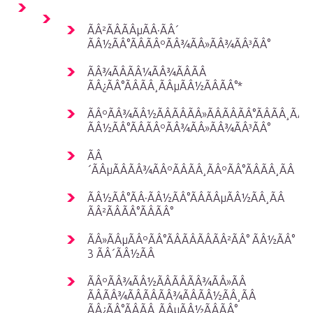
ÃÂ²ÃÂÃÂµÃÂ·ÃÂ´
ÃÂ½ÃÂ°ÃÂÃÂºÃÂ¾ÃÂ»ÃÂ¾ÃÂ³ÃÂ°
ÃÂ¾ÃÂÃÂ¼ÃÂ¾ÃÂÃÂ
ÃÂ¿ÃÂ°ÃÂÃÂ¸ÃÂµÃÂ½ÃÂÃÂ°*
ÃÂºÃÂ¾ÃÂ½ÃÂÃÂÃÂ»ÃÂÃÂÃÂ°ÃÂÃÂ¸ÃÂ
ÃÂ½ÃÂ°ÃÂÃÂºÃÂ¾ÃÂ»ÃÂ¾ÃÂ³ÃÂ°
ÃÂ
´ÃÂµÃÂÃÂ¾ÃÂºÃÂÃÂ¸ÃÂºÃÂ°ÃÂÃÂ¸ÃÂ
ÃÂ½ÃÂ°ÃÂ·ÃÂ½ÃÂ°ÃÂÃÂµÃÂ½ÃÂ¸ÃÂ
ÃÂ²ÃÂÃÂ°ÃÂÃÂ°
ÃÂ»ÃÂµÃÂºÃÂ°ÃÂÃÂÃÂÃÂ²ÃÂ° ÃÂ½ÃÂ°
3 ÃÂ´ÃÂ½ÃÂ
ÃÂºÃÂ¾ÃÂ½ÃÂÃÂÃÂ¾ÃÂ»ÃÂ
ÃÂÃÂ¾ÃÂÃÂÃÂ¾ÃÂÃÂ½ÃÂ¸ÃÂ
ÃÂ¿ÃÂ°ÃÂÃÂ¸ÃÂµÃÂ½ÃÂÃÂ°