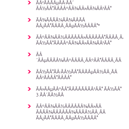
ÃÂ²ÃÂÃÂµÃÂ·ÃÂ´
ÃÂ½ÃÂ°ÃÂÃÂºÃÂ¾ÃÂ»ÃÂ¾ÃÂ³ÃÂ°
ÃÂ¾ÃÂÃÂ¼ÃÂ¾ÃÂÃÂ
ÃÂ¿ÃÂ°ÃÂÃÂ¸ÃÂµÃÂ½ÃÂÃÂ°*
ÃÂºÃÂ¾ÃÂ½ÃÂÃÂÃÂ»ÃÂÃÂÃÂ°ÃÂÃÂ¸ÃÂ
ÃÂ½ÃÂ°ÃÂÃÂºÃÂ¾ÃÂ»ÃÂ¾ÃÂ³ÃÂ°
ÃÂ
´ÃÂµÃÂÃÂ¾ÃÂºÃÂÃÂ¸ÃÂºÃÂ°ÃÂÃÂ¸ÃÂ
ÃÂ½ÃÂ°ÃÂ·ÃÂ½ÃÂ°ÃÂÃÂµÃÂ½ÃÂ¸ÃÂ
ÃÂ²ÃÂÃÂ°ÃÂÃÂ°
ÃÂ»ÃÂµÃÂºÃÂ°ÃÂÃÂÃÂÃÂ²ÃÂ° ÃÂ½ÃÂ°
3 ÃÂ´ÃÂ½ÃÂ
ÃÂºÃÂ¾ÃÂ½ÃÂÃÂÃÂ¾ÃÂ»ÃÂ
ÃÂÃÂ¾ÃÂÃÂÃÂ¾ÃÂÃÂ½ÃÂ¸ÃÂ
ÃÂ¿ÃÂ°ÃÂÃÂ¸ÃÂµÃÂ½ÃÂÃÂ°